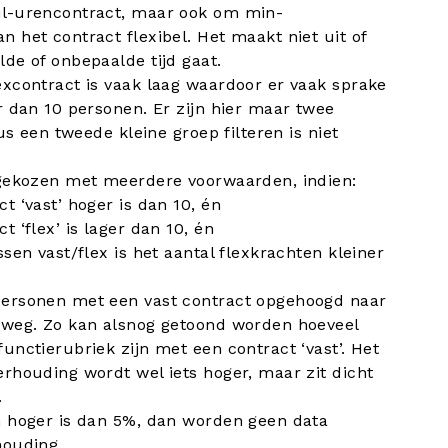
l­-urencontract, maar ook om min-
 het contract flexibel. Het maakt niet uit of
de of onbepaalde tijd gaat.
xcontract is vaak laag waardoor er vaak sprake
r dan 10 personen. Er zijn hier maar twee
us een tweede kleine groep filteren is niet
 gekozen met meerdere voorwaarden, indien:
t ‘vast’ hoger is dan 10, én
 ‘flex’ is lager dan 10, én
sen vast/flex is het aantal flexkrachten kleiner
personen met een vast contract opgehoogd naar
 weg. Zo kan alsnog getoond worden hoeveel
unctierubriek zijn met een contract ‘vast’. Het
rhouding wordt wel iets hoger, maar zit dicht
.
n hoger is dan 5%, dan worden geen data
houding