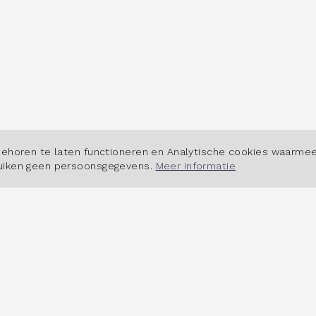
POWERED BY
behoren te laten functioneren en Analytische cookies waarmee
ruiken geen persoonsgegevens.
Meer informatie
 HET DASHBOARD
OVER ONS
erkt het dashboard?
Contact
tudio
Cookiebeleid
dsmarktinbeeld.nl