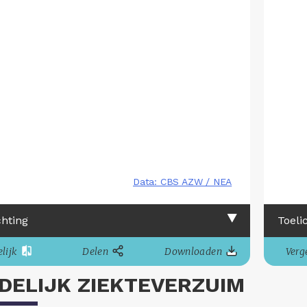
chting
Toeli
lijk
Delen
Downloaden
Verge
DELIJK ZIEKTEVERZUIM