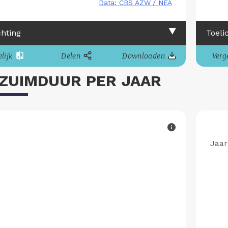
chting
Toeli
lijk
Delen
Downloaden
Verge
ZUIMDUUR PER JAAR