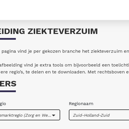
EIDING ZIEKTEVERZUIM
 pagina vind je per gekozen branche het ziekteverzuim e
 afbeelding vind je extra tools om bijvoorbeeld een toelicht
re regio’s, te delen en te downloaden. Met rechtsboven ee
TERS
gio
Regionaam
Arbeidsmarktregio (Zorg en Welzijn)
Zuid-Holland-Zuid